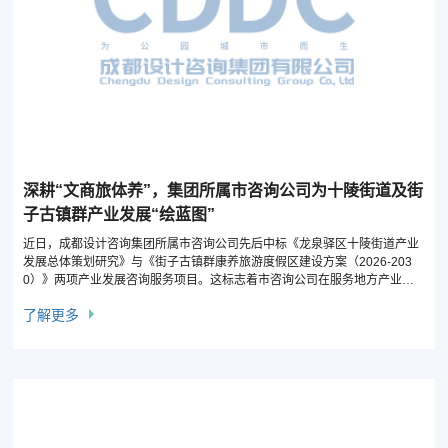
深耕“文商旅体养”，集团所属市咨询公司为十陵街道及街
子古镇群产业发展“绘蓝图”
近日，成都设计咨询集团所属市咨询公司先后中标《龙泉驿区十陵街道产业
发展总体策划研究》与《街子古镇群康养旅游度假区建设方案（2026-203
0）》两项产业发展咨询服务项目。这标志着市咨询公司在服务地方产业高
质量发展、培育新增长极方面获得业主认可，也进一步夯实了公司作为“新型
了解更多
智库”的专业影响力。