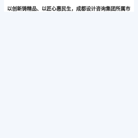
计研究院有限公司)
成都市建筑设计研究院有限公司
以创新铸精品、以匠心惠民生，成都设计咨询集团所属市
成都市工程咨询有限公司
市政交通院打造紫林路一体化街道
成都市人防建筑设计研究院有限公司
成都市水利电力勘测设计研究院有限公司
近日，由成都设计咨询集团所属市市政交通院设计的紫林路（汉州路-梓州大
成都市建筑科学研究院有限公司
道段）圆满竣工。项目位于天府新区，道路全长约551米，规划红线宽20
m，是区域重点民生工程。紫林路坚持“高起点设计、高标准建设、高品质呈
现”，通过引入“公园城市街道一体化”理念，从地下到地上、从功能到颜值，
了解更多
全方位打造安全、绿色、活力、智慧的高品质示范街道。