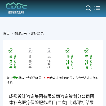
热门
首页
项目招采
评标结果
1
4
5
2
3
交
变
流
评
中
2025-07-03
2025-07-11
2025-07-15
易
更
标
标
标
公
公
或
结
结
告
告
终
果
果
止
备注:
绿色
代表已完成的环节，
红色
代表进行中的环节，
灰色
代表未进行的
环节。
成都设计咨询集团有限公司咨询策划分公司团
体补充医疗保险服务项目(二次) 比选评标结果