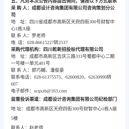
五、凡对本次公告内容提出询问，请按以下方式联系
采
购
人：
成都设计咨询集团有限公司咨询策划分公
司
地
址：四川省成都市高新区天府四街
300号财智中
心1栋A座
联
系
人：
罗老师
电
话：
028-86615227
转
2537
采购代理机构：四川乾新招投标代理有限公司
地
址：
成都市高新区吉庆三路
333号蜀都中心二期
一号楼一单元401号
联
系
人：郭巧樾
、
潘俊豪
联系电话：
028-61375575、62600820、62630990
转
607
电子邮件：
scqxzb@163.com
监督投诉渠道：成都设计咨询集团有限公司纪检部门
地
址：成都市高新区天府四街300号财智中心1栋A座
5楼
联系人：赵老师